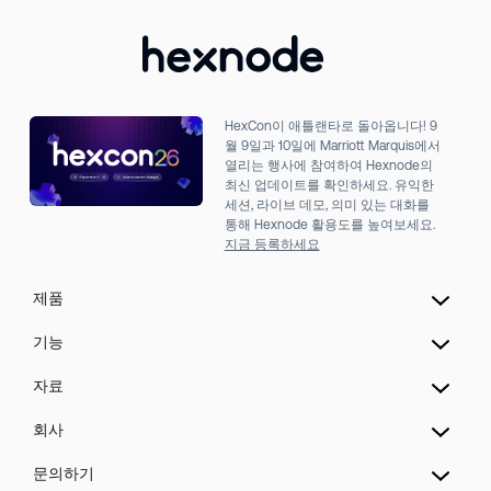
HexCon이 애틀랜타로 돌아옵니다! 9
월 9일과 10일에 Marriott Marquis에서
열리는 행사에 참여하여 Hexnode의
최신 업데이트를 확인하세요. 유익한
세션, 라이브 데모, 의미 있는 대화를
통해 Hexnode 활용도를 높여보세요.
지금 등록하세요
제품
통합 엔드포인트
기능
Extended Detection & Response
Hexnode Genie
자료
Hexnode IdP
UEM 자동화
가격
회사
모바일 디바이스 관리
패치 관리
블로그
키오스크 잠금 관리
소개
문의하기
등록
도움말