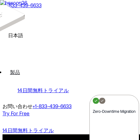
+1-833-439-6633
デモ
デモを依頼する
North America
デモを視聴する
English
日本語
Europe
Français
Deutsch
Español
North America
Polski
製品
Pусский
English
Português
Svenska
14日間無料トライアル
Europe
Dansk
Nederlands
Français
Italiano
お問い合わせ
+1-833-439-6633
Deutsch
Türkçe
Zero-Downtime Migration
Try For Free
Español
Polski
Latin America
Pусский
14日間無料トライアル
Português
Português (Brasil)
Svenska