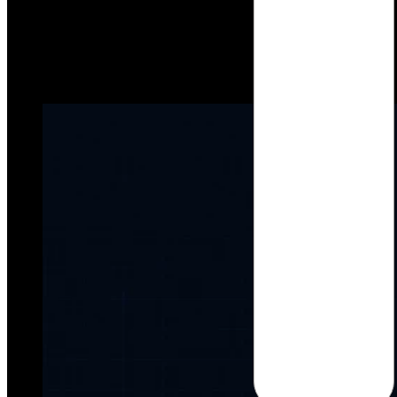
Dansk
Asia Pacific
Nederlands
Italiano
日本語
Türkçe
한국어
中国人
Latin America
Português (Brasil)
Asia Pacific
日本語
한국어
中国人