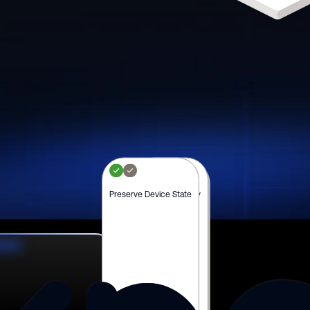
Preserve Device State
Policy Continuity