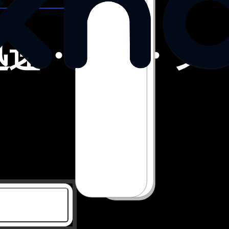
の迅速・安全・
シ
のデバイス移行を簡素化し、構成、
監視、セキュリティポ
す。
Get Started