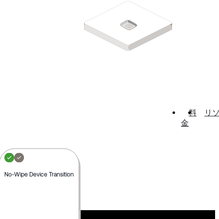
料
リ
金
No-Wipe Device Transition