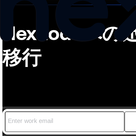
Hexnodeへ
移行
Hexnode Gatewayは、あらゆるUEMから
Windowsにおいて維持したまま移行を実現しま