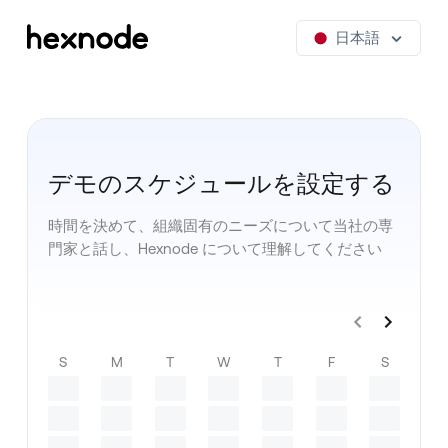
日本語
デモのスケジュールを設定する
時間を決めて、組織固有のニーズについて当社の専
門家と話し、Hexnode について理解してください
S
M
T
W
T
F
S