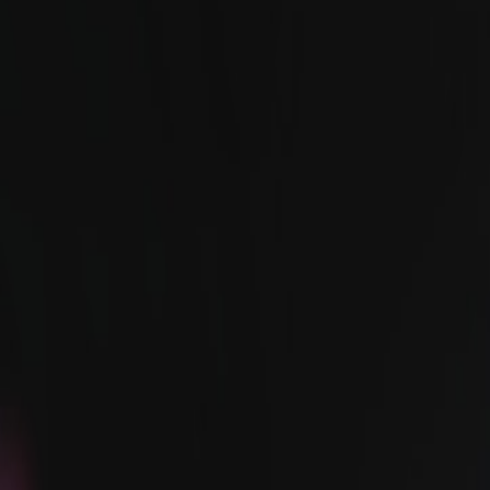
Dansk
Asia Pacific
Nederlands
Italiano
日本語
Türkçe
한국어
中国人
Latin America
Português (Brasil)
Asia Pacific
日本語
한국어
中国人