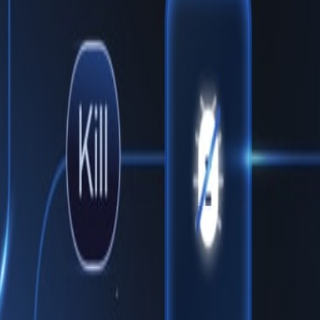
eşik Uç
a platform için destek sunuyor.