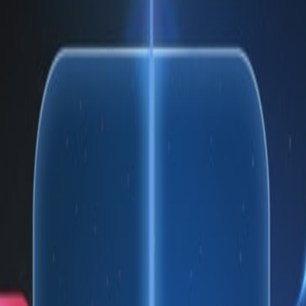
liştirilmiş Tüml
i (UEM)
EM, son derece bütünleşik otomasyon ve 10’dan fazl