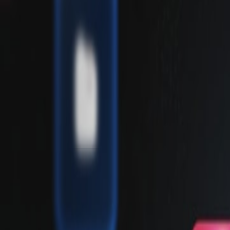
Yarınlar için ge
Nokta Yönetim
Hexnode; dahili AI’ın bir sonraki adımına hazır U
Ücretsiz Deneyin
Demo Talep Edin