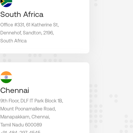
South Africa
Office #331, 61 Katherine St,
Dennehof, Sandton, 2196,
South Africa
Chennai
9th Floor, DLF IT Park Block 1B,
Mount Poonamallee Road,
Manapakkam, Chennai,
Tamil Nadu 600089
+91-484-297-4545