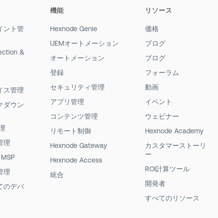
機能
リソース
イント管
Hexnode Genie
価格
UEMオートメーション
ブログ
ection &
オートメーション
ブログ
登録
フォーラム
セキュリティ管理
動画
イス管理
アプリ管理
イベント
クダウン
コンテンツ管理
ウェビナー
理
リモート制御
Hexnode Academy
管理
Hexnode Gateway
カスタマーストーリ
ー
 MSP
Hexnode Access
ROI計算ツール
管理
統合
開発者
てのデバ
すべてのリソース