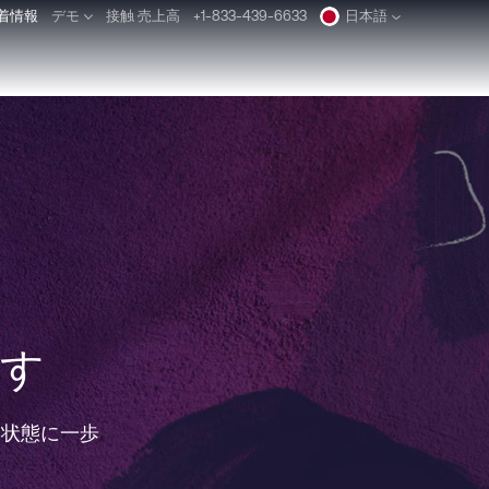
着情報
デモ
接触 売上高
+1-833-439-6633
日本語
Deutsch
Español
Pусский
Português
ます
Dansk
Nederlands
Türkçe
る状態に一歩