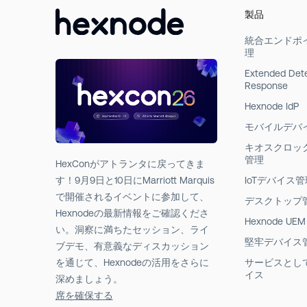
製品
統合エンドポ
理
Extended Det
Response
Hexnode IdP
モバイルデバ
キオスクロッ
管理
HexConがアトランタに戻ってきま
す！9月9日と10日にMarriott Marquis
IoTデバイス管
で開催されるイベントに参加して、
デスクトップ
Hexnodeの最新情報をご確認くださ
Hexnode UEM
い。洞察に満ちたセッション、ライ
堅牢デバイス
ブデモ、有意義なディスカッション
を通じて、Hexnodeの活用をさらに
サービスとし
イス
深めましょう。
席を確保する