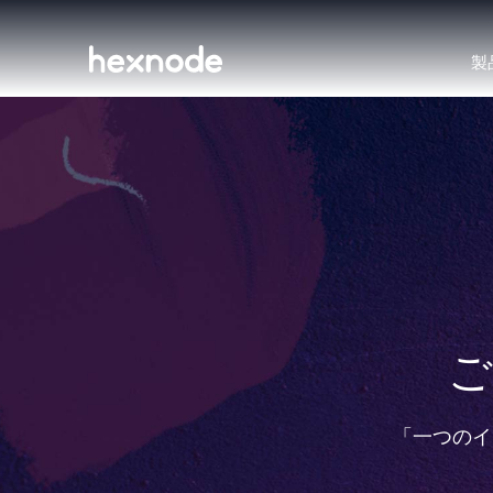
製
ご
「一つのイ