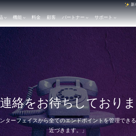
新
品
機能
料金
顧客
パートナー
サポート
English
Français
Polski
連絡をお待ちしており
Svenska
Italiano
ンターフェイスから全てのエンドポイントを管理でき
近づきます。」