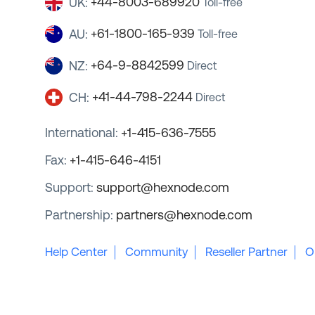
+44-8003-689920
UK:
Toll-free
+61-1800-165-939
AU:
Toll-free
+64-9-8842599
NZ:
Direct
+41-44-798-2244
CH:
Direct
International:
+1-415-636-7555
Fax:
+1-415-646-4151
Support:
support@hexnode.com
Partnership:
partners@hexnode.com
Help Center
Community
Reseller Partner
O