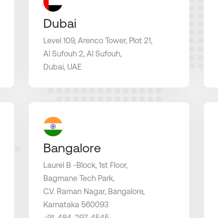
Dubai
Level 109, Arenco Tower, Plot 21,
Al Sufouh 2, Al Sufouh,
Dubai, UAE
Bangalore
Laurel B -Block, 1st Floor,
Bagmane Tech Park,
C.V. Raman Nagar, Bangalore,
Karnataka 560093
+91-484-297-4545