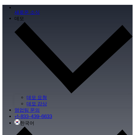
새로운 소식
데모
데모 요청
데모 감상
영업팀 문의
+1-833-439-6633
한국어