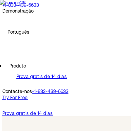
+1-833-439-6633
Demonstração
North America
Solicite uma Demonstração
Ver uma Demonstração
English
Português
Europe
Français
Deutsch
Español
North America
Polski
Produto
Pусский
English
Prova gratis de 14 dias
Português
Svenska
Europe
Dansk
Contacte-nos
+1-833-439-6633
Nederlands
Français
Try For Free
Italiano
Deutsch
Türkçe
Español
Polski
Prova gratis de 14 dias
Latin America
Pусский
Português
Português (Brasil)
Svenska