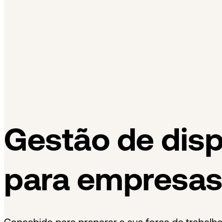
Dansk
Asia Pacific
Nederlands
Italiano
日本語
Türkçe
한국어
中国人
Latin America
Português (Brasil)
Asia Pacific
日本語
한국어
中国人
Gestão de disp
para empresa