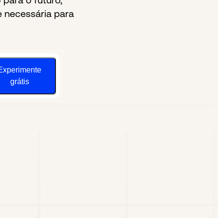
para o futuro,
e necessária para
Experimente
grátis