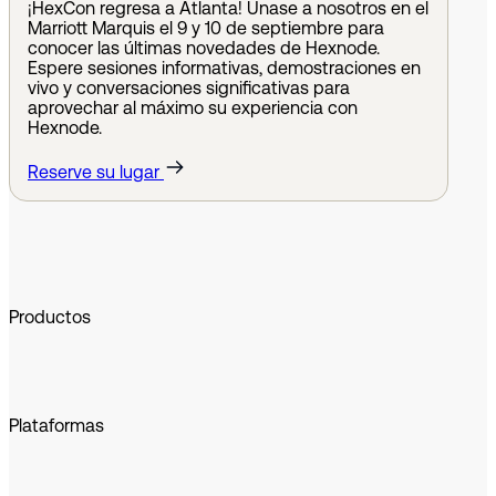
¡HexCon regresa a Atlanta! Únase a nosotros en el
Marriott Marquis el 9 y 10 de septiembre para
Optimización de la gestión de
Bloqueo de dispositivos de campo
Gestión de dispositivos móviles en la
conocer las últimas novedades de Hexnode.
Espere sesiones informativas, demostraciones en
dispositivos con Hexnode
con Hexnode
nube con Hexnode
vivo y conversaciones significativas para
aprovechar al máximo su experiencia con
Hexnode.
Más información
Más información
Más información
Reserve su lugar
Ver más historias de clientes
Productos
Administración unificada de terminales
Extended Detection & Response
Plataformas
Hexnode IdP
Administración de dispositivos móviles
Administración de bloqueo de quioscos
Apple