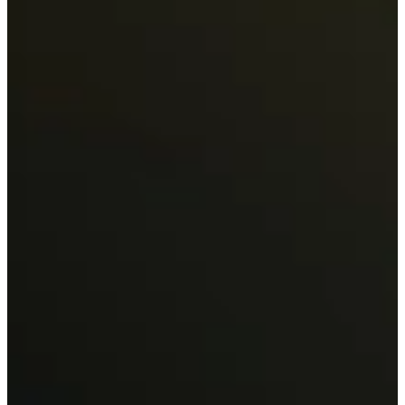
Administra los
Dansk
Asia Pacific
Nederlands
Italiano
dispositivos que
日本語
Türkçe
한국어
implementas, de
中国人
Latin America
Português (Brasil)
extremo a extremo
Asia Pacific
日本語
Solución de TI simplificada para la administración segura
한국어
del ciclo de vida de los dispositivos, desde la adquisición
中国人
hasta la retirada y mucho más.
HABLA CON NOSOTROS