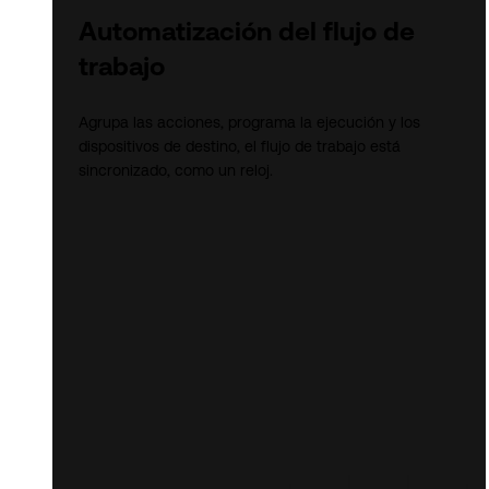
Automatización del flujo de
trabajo
Agrupa las acciones, programa la ejecución y los
dispositivos de destino, el flujo de trabajo está
sincronizado, como un reloj.