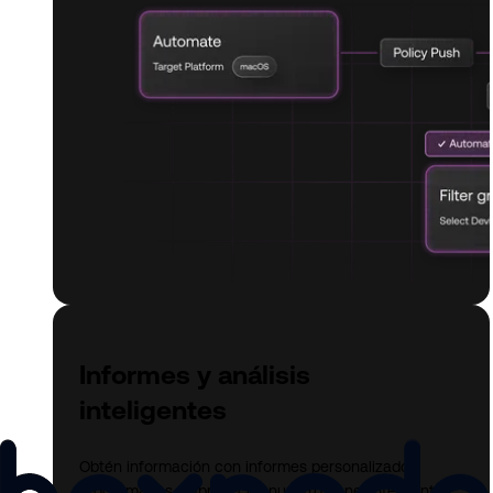
Informes y análisis
inteligentes
Obtén información con informes personalizados
programados y aprovecha nuestro panel inteligente