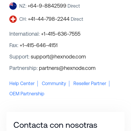
+64-9-8842599
NZ:
Direct
+41-44-798-2244
CH:
Direct
International:
+1-415-636-7555
Fax:
+1-415-646-4151
Support:
support@hexnode.com
Partnership:
partners@hexnode.com
Help Center
Community
Reseller Partner
OEM Partnership
Contacta con nosotras