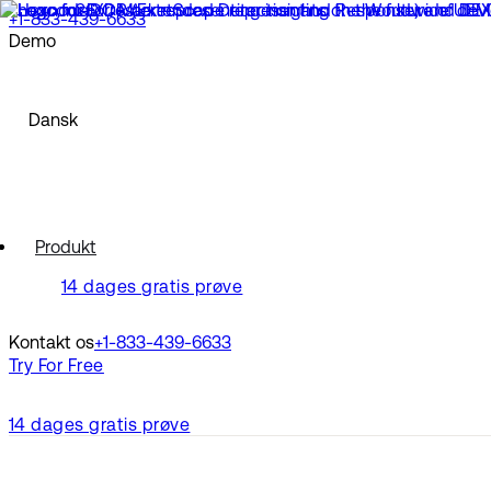
+1-833-439-6633
Demo
North America
Anmod om en demo
Se en demo
English
Dansk
Europe
Français
Deutsch
Español
North America
Polski
Produkt
Pусский
English
14 dages gratis prøve
Português
Svenska
Europe
Dansk
Kontakt os
+1-833-439-6633
Nederlands
Français
Try For Free
Italiano
Deutsch
Türkçe
Español
Polski
14 dages gratis prøve
Latin America
Pусский
Português
Português (Brasil)
Svenska