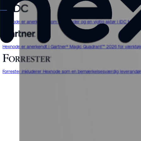
Hexnode er anerkendt som både leder og en vigtig aktør i IDC Mar
Hexnode er anerkendt i Gartner® Magic Quadrant™ 2026 for værktøjer
Forrester inkluderer Hexnode som en bemærkelsesværdig leverandør