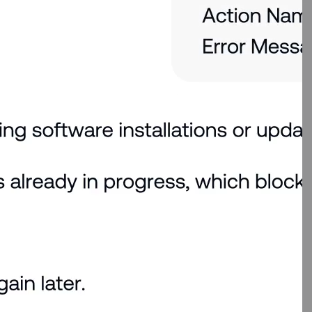
reslår
iv, kontekstuel orkestrering,