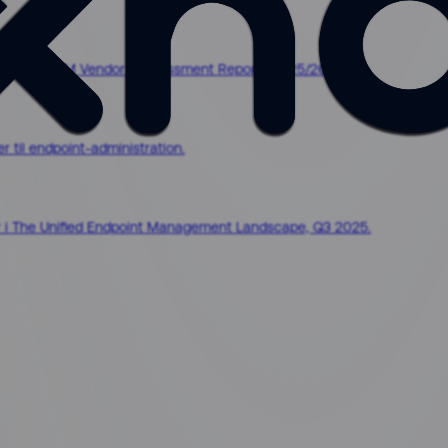
ketScape UEM Vendors Assessment Reports 2025/26.
 til endpoint-administration.
 i The Unified Endpoint Management Landscape, Q3 2025.