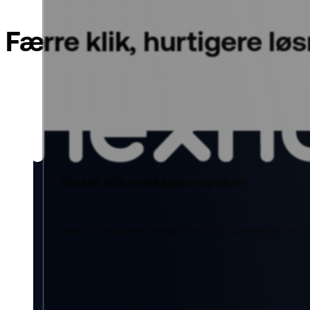
Færre klik, hurtigere lø
Erstat klik med kommandoer
Genie AI reducerer markant den tid, IT-administratorer 