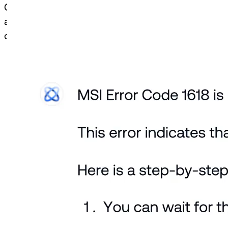
Genie er bygget til at forbedre, ikke erstatte, IT
afhjælpningsforanstaltninger og hjælper administra
der altid er under din kontrol.
Prøv gratis
Planlæg en demo