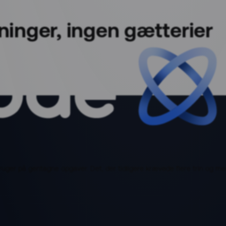
sninger, ingen gætterier
bruger på gentagne opgaver. Det, der tidligere krævede flere trin og 