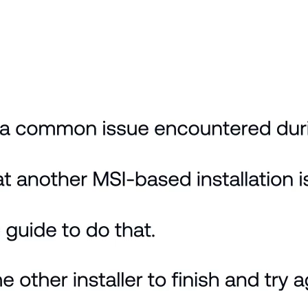
-beslutningstagning. Programmet analyserer data, fo
torer med at handle selvsikkert - og leverer effekt