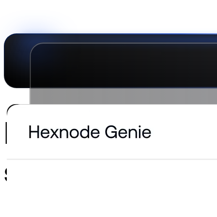
Dansk
Asia Pacific
Nederlands
Italiano
日本語
Türkçe
한국어
中国人
Latin America
Português (Brasil)
Asia Pacific
日本語
한국어
中国人
Den agentbaser
sikkerhed