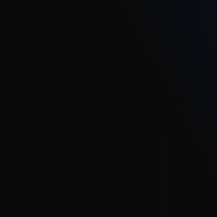
r vokser samme
novere med