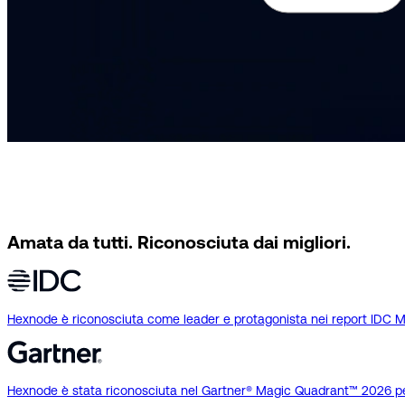
Hexnode garantisce che i contenuti aziendali siano
Prova gratuitamente
Richiedi una demo
Amata da tutti.
Riconosciuta dai migliori.
Hexnode è riconosciuta come leader e protagonista nei report ID
Hexnode è stata riconosciuta nel Gartner® Magic Quadrant™ 2026 per 