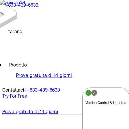
+1-833-439-6633
Demo
North America
Richiedi una demo
Guarda una demo
English
Italiano
Europe
Français
Deutsch
Español
North America
Polski
Prodotto
Pусский
English
Prova gratuita di 14 giorni
Português
Svenska
Europe
Dansk
Contattaci
+1-833-439-6633
Nederlands
Français
Try For Free
Italiano
Deutsch
Türkçe
Español
Version Control & Updates
Polski
Prova gratuita di 14 giorni
Latin America
Pусский
Português
Português (Brasil)
Svenska