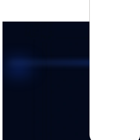
Dansk
Asia Pacific
Nederlands
Italiano
日本語
Türkçe
한국어
中国人
Latin America
Português (Brasil)
Asia Pacific
日本語
한국어
中国人
Gestione dei contenuti mobili
Mantieni i file