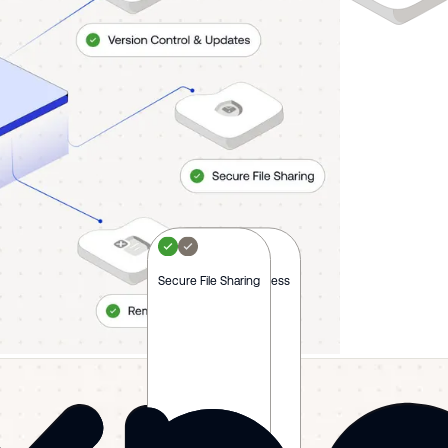
Secure File Sharing
Centralized File Access