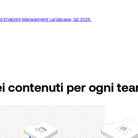
fied Endpoint Management Landscape, Q3 2025.
ei contenuti per ogni te