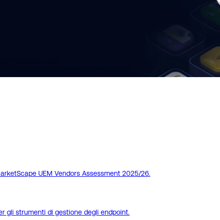
 sempre sicuri, organizzati e disponibili per i dip
C MarketScape UEM Vendors Assessment 2025/26.
gli strumenti di gestione degli endpoint.