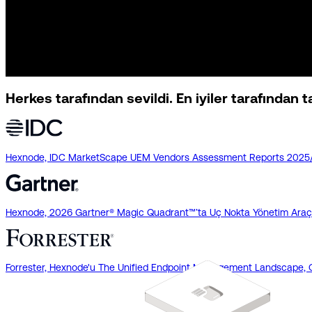
Herkes tarafından sevildi.
En iyiler tarafından t
Hexnode, IDC MarketScape UEM Vendors Assessment Reports 2025/26’da
Hexnode, 2026 Gartner® Magic Quadrant™’ta Uç Nokta Yönetim Araçlar
Forrester, Hexnode'u The Unified Endpoint Management Landscape, Q3 