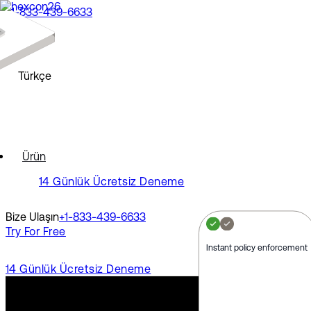
+1-833-439-6633
Demo
North America
Bir demo talep edin
Bir demo izleyin
English
Türkçe
Europe
Français
Deutsch
Español
North America
Polski
Ürün
Pусский
English
14 Günlük Ücretsiz Deneme
Português
Svenska
Europe
Dansk
Bize Ulaşın
+1-833-439-6633
Nederlands
Français
Try For Free
Italiano
Deutsch
Türkçe
Español
Instant policy enforcement
Polski
14 Günlük Ücretsiz Deneme
Latin America
Pусский
Português
Português (Brasil)
Svenska