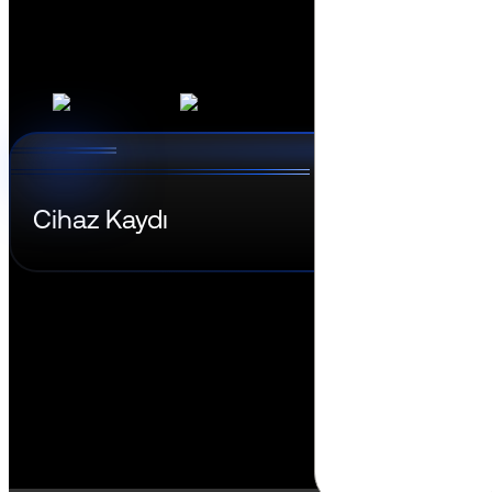
Dansk
Asia Pacific
Nederlands
Italiano
日本語
Türkçe
한국어
中国人
Latin America
Português (Brasil)
Asia Pacific
Cihaz Kaydı
日本語
한국어
中国人
Cihaz yönetimi, 
Tüm cihazları zero-touch kayıt ile toplu olarak dahil e