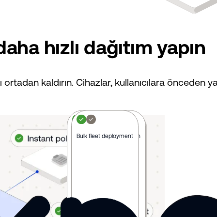
a daha hızlı dağıtım yapın
nı ortadan kaldırın. Cihazlar, kullanıcılara önceden y
Zero manual configuration
Bulk fleet deployment