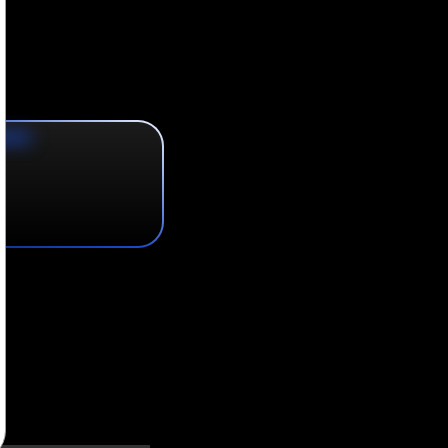
kutu açılmadan ö
din ve hızlı, tamamen müdahalesiz bir kurulum deneyimiyl