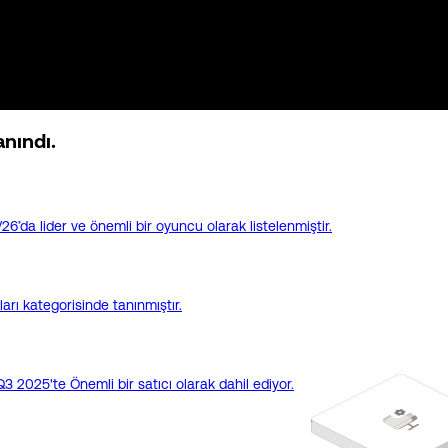
anındı.
 lider ve önemli bir oyuncu olarak listelenmiştir.
ı kategorisinde tanınmıştır.
2025'te Önemli bir satıcı olarak dahil ediyor.