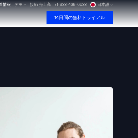
着情報
デモ
接触 売上高
+1-833-439-6633
日本語
14日間の無料トライアル
Deutsch
Español
Pусский
Português
Dansk
Nederlands
Türkçe