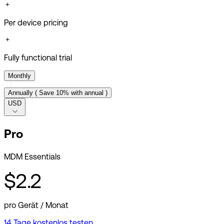
Per device pricing
Fully functional trial
Monthly
Annually
(
Save 10%
with annual
)
USD
Pro
MDM Essentials
$2.2
pro Gerät / Monat
14 Tage kostenlos testen