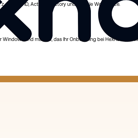
 z. B. Entra ID, Active Directory und Google Workspace.
ür Windows und macOS, das Ihr Onboarding bei Hexnode verei