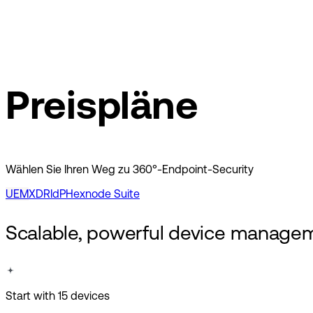
Dansk
Asia Pacific
Nederlands
Italiano
日本語
Türkçe
한국어
中国人
Latin America
Preispläne
Português (Brasil)
Asia Pacific
日本語
한국어
Wählen Sie Ihren Weg zu 360°-Endpoint-Security
中国人
UEM
XDR
IdP
Hexnode Suite
Scalable, powerful device
manageme
Start with 15 devices