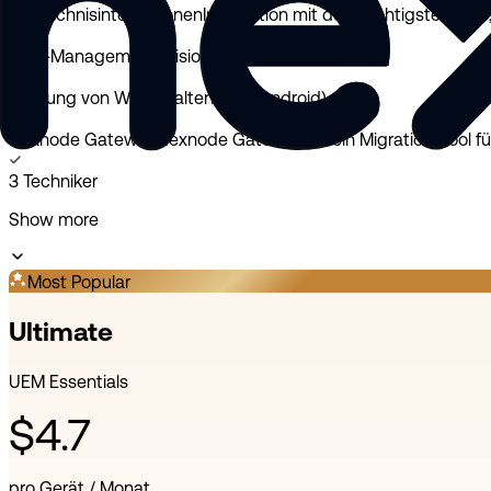
Verzeichnisintegrationen
Integration mit den wichtigsten IDPs,
App-Management (visionOS, tvOS)
Filterung von Webinhalten (iOS, Android)
Hexnode Gateway
Hexnode Gateway ist ein Migrationstool f
3 Techniker
Show more
Most Popular
Ultimate
UEM Essentials
$4.7
pro Gerät / Monat