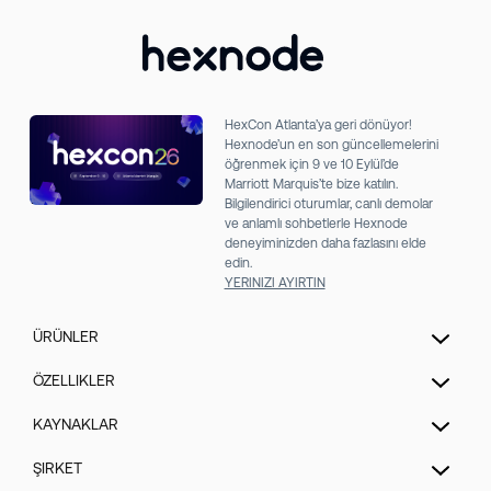
HexCon Atlanta’ya geri dönüyor!
Hexnode’un en son güncellemelerini
öğrenmek için 9 ve 10 Eylül’de
Marriott Marquis’te bize katılın.
Bilgilendirici oturumlar, canlı demolar
ve anlamlı sohbetlerle Hexnode
deneyiminizden daha fazlasını elde
edin.
YERINIZI AYIRTIN
ÜRÜNLER
Birleşik Uç Nokta Yönetimi
ÖZELLIKLER
Extended Detection & Response
Hexnode Genie
KAYNAKLAR
Hexnode IdP
UEM Otomasyon
Fiyatlandırma
ŞIRKET
Mobil Cihaz Yönetimi
Yama yönetimi