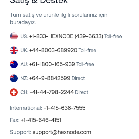
Satış & Destek
Tüm satış ve ürünle ilgili sorularınız için
buradayız.
+1-833-HEXNODE (439-6633)
US:
Toll-free
+44-8003-689920
UK:
Toll-free
+61-1800-165-939
AU:
Toll-free
+64-9-8842599
NZ:
Direct
+41-44-798-2244
CH:
Direct
International:
+1-415-636-7555
Fax:
+1-415-646-4151
Support:
support@hexnode.com