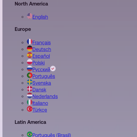
North America
English
Europe
Français
Deutsch
Español
Polski
Pусский
Português
Svenska
Dansk
Nederlands
Italiano
Türkçe
Latin America
Português (Brasil)