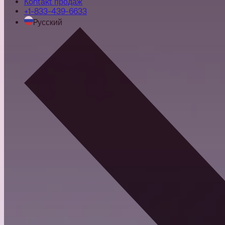
Кohtakt продаж
+1-833-439-6633
Pусский