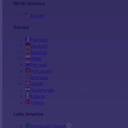
North America
English
Europe
Français
Deutsch
Español
Polski
Pусский
Português
Svenska
Dansk
Nederlands
Italiano
Türkçe
Latin America
Português (Brasil)