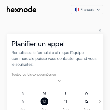
Français
Planifier un appel
Remplissez le formulaire afin que l'équipe
commerciale puisse vous contacter quand vous
le souhaitez.
Toutes les fois sont données en
S
M
T
W
T
9
10
11
12
13
Aug
Aug
Aug
Aug
Au