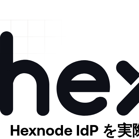
Svenska
Español
Dansk
Polski
Nederlands
Pусский
Italiano
Português
Türkçe
Svenska
Dansk
Latin America
Nederlands
Italiano
Português (Brasil)
Türkçe
Asia Pacific
Latin America
日本語
Português (Brasil)
한국어
中国人
Asia Pacific
日本語
한국어
中国人
Hexnode IdP 