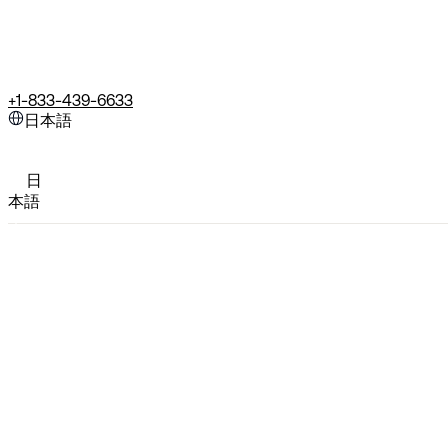
+1-833-439-6633
日本語
日
本語
North America
English
Europe
North America
Français
English
Deutsch
Español
Europe
Polski
Pусский
Français
Português
Deutsch