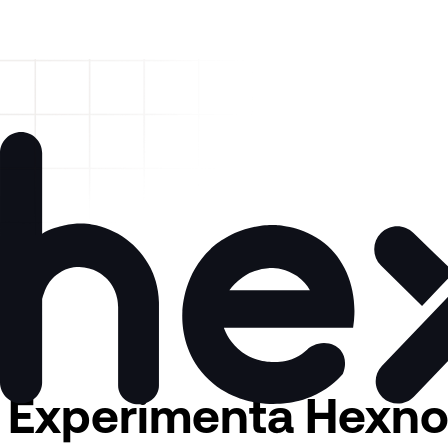
Dansk
Polski
Nederlands
Pусский
Italiano
Português
Türkçe
Svenska
Dansk
Latin America
Nederlands
Italiano
Português (Brasil)
Türkçe
Asia Pacific
Latin America
日本語
Português (Brasil)
한국어
Asia Pacific
中国人
日本語
한국어
中国人
Experimenta Hexn