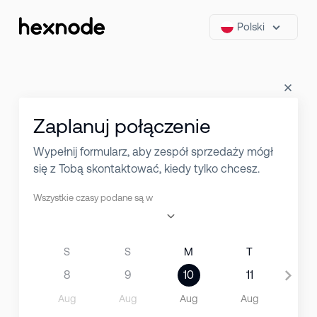
Polski
Zaplanuj połączenie
Wypełnij formularz, aby zespół sprzedaży mógł
się z Tobą skontaktować, kiedy tylko chcesz.
Wszystkie czasy podane są w
S
S
M
T
W
8
9
10
11
12
Aug
Aug
Aug
Aug
Au