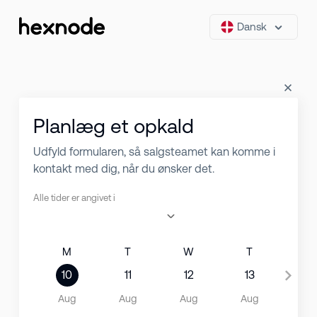
Dansk
Planlæg et opkald
Udfyld formularen, så salgsteamet kan komme i
kontakt med dig, når du ønsker det.
Alle tider er angivet i
M
T
W
T
F
10
11
12
13
14
Aug
Aug
Aug
Aug
Au